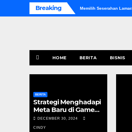
Skip
Breaking
itif
Panduan dan Tips Memilih Seserahan Lamaran untuk Pr
to
content
HOME
BERITA
BISNIS
BERITA
Strategi Menghadapi
Meta Baru di Game
Kompetitif
DECEMBER 30, 2024
CINDY