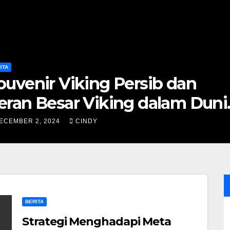
ITA
ouvenir Viking Persib dan
eran Besar Viking dalam Duni
epak Bola
ECEMBER 2, 2024
CINDY
BERITA
Strategi Menghadapi Meta