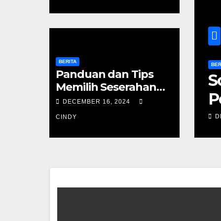
BERITA
BER
Panduan dan Tips
dan Tips Memilih
S
Memilih Seserahan
n Lamaran untuk Pria
P
Lamaran untuk Pria
DECEMBER 16, 2024
S
024
CINDY
D
CINDY