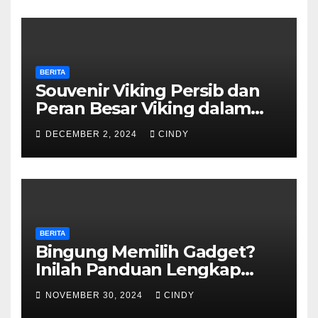
BERITA
Souvenir Viking Persib dan
Peran Besar Viking dalam
Dunia Sepak Bola
DECEMBER 2, 2024
CINDY
BERITA
Bingung Memilih Gadget?
Inilah Panduan Lengkap
untuk Menemukan yang
NOVEMBER 30, 2024
CINDY
Tepat!